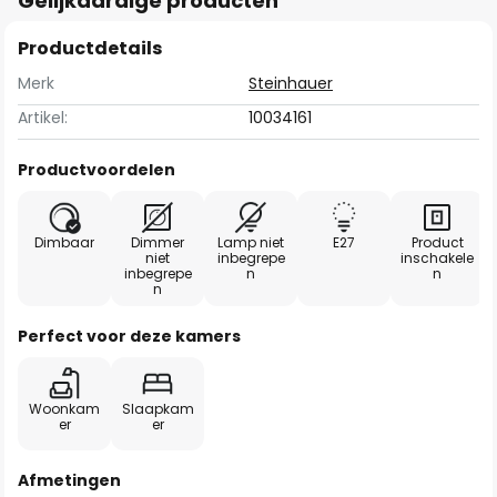
Gelijkaardige producten
Productdetails
Merk
Steinhauer
Artikel:
10034161
Productvoordelen
Dimbaar
Dimmer
Lamp niet
E27
Product
niet
inbegrepe
inschakele
inbegrepe
n
n
n
Perfect voor deze kamers
Woonkam
Slaapkam
er
er
Afmetingen