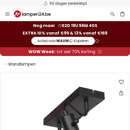
50 dagen bedenktijd
Ga
naar
de
ken
Nog maar
02D 19U 56M 39S
inhoud
EXTRA 10% vanaf €99 & 13% vanaf €159
Actiecode:
WAUW
Kopiëren
WOW Week:
tot wel 70% korting
Wandlampen
Ga
naar
het
einde
van
de
afbeeldingen-
gallerij