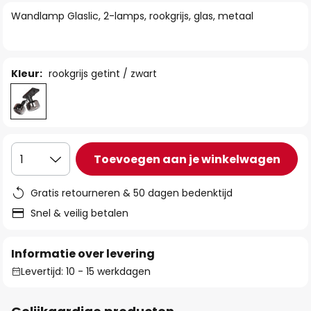
van
Wandlamp Glaslic, 2-lamps, rookgrijs, glas, metaal
de
afbeeldingen-
gallerij
Kleur:
rookgrijs getint / zwart
Toevoegen aan je winkelwagen
1
Gratis retourneren & 50 dagen bedenktijd
Snel & veilig betalen
Informatie over levering
Levertijd: 10 - 15 werkdagen