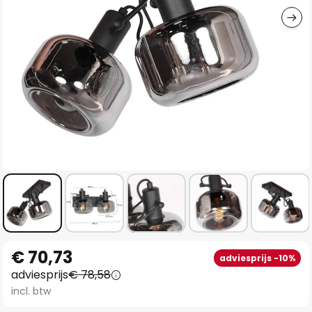
Ga
€ 70,73
adviesprijs -10%
naar
adviesprijs
€ 78,58
het
incl. btw
begin