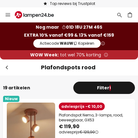
ot
Keuze uit 50.000 lampen
Ga
naar
de
ken
Nog maar
01D 18U 27M 45S
inhoud
EXTRA 10% vanaf €99 & 13% vanaf €159
Actiecode:
WAUW
Kopiëren
WOW Week:
tot wel 70% korting
Plafondspots rood
19 artikelen
Filter
1
Nieuw
adviesprijs -€ 10,00
Plafondspot Nemo, 3-lamps, rood,
beweegbaar, GX53
€ 119,90
adviesprijs
€ 129,90