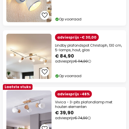
Op voorraad
adviesprijs -€ 30,00
Lindby plafondspot Christoph, 130 cm,
5-lamps, hout, glas
€ 84,90
adviesprijs
€ 114,90
Op voorraad
Laatste stuks
adviesprijs -46%
Vivica - 3-pits plafondlamp met
houten elementen
€ 39,90
adviesprijs
€ 74,90