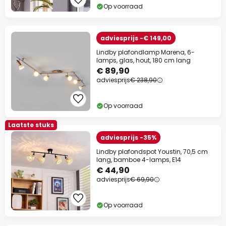
Op voorraad
adviesprijs -€ 149,00
Lindby plafondlamp Marena, 6-
lamps, glas, hout, 180 cm lang
€ 89,90
adviesprijs
€ 238,90
Op voorraad
Laatste stuks
adviesprijs -35%
Lindby plafondspot Youstin, 70,5 cm
lang, bamboe 4-lamps, E14
€ 44,90
adviesprijs
€ 69,90
Op voorraad