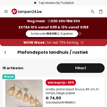
Keuze uit 50.000 lampen
Ga
naar
de
ken
Nog maar
02D 20U 16M 19S
inhoud
EXTRA 10% vanaf €99 & 13% vanaf €159
Actiecode:
WAUW
Kopiëren
WOW Week:
tot wel 70% korting
Plafondspots landhuis / rustiek
19 artikelen
Filter
1
Nieuw
adviesprijs -25%
Lindby plafondspot Anuva, 86 cm, 5-
lamps, beige, papier
€ 74,90
adviesprijs
€ 99,90