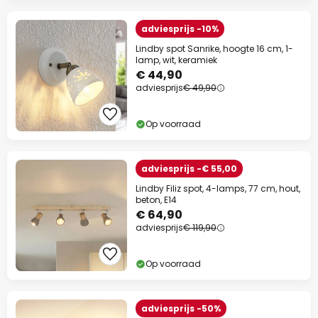
adviesprijs -10%
Lindby spot Sanrike, hoogte 16 cm, 1-
lamp, wit, keramiek
€ 44,90
adviesprijs
€ 49,90
Op voorraad
adviesprijs -€ 55,00
Lindby Filiz spot, 4-lamps, 77 cm, hout,
beton, E14
€ 64,90
adviesprijs
€ 119,90
Op voorraad
adviesprijs -50%