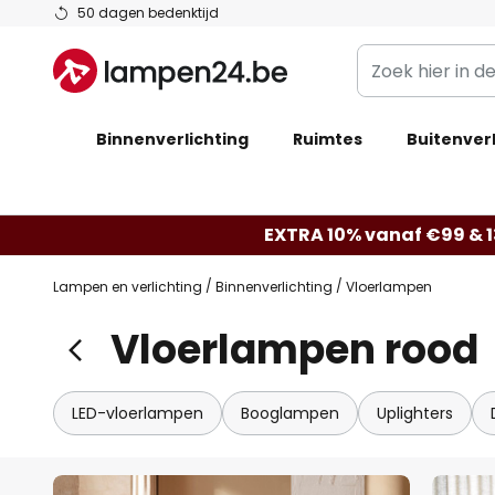
Ga
50 dagen bedenktijd
naar
Zoek
de
hier
inhoud
in
Binnenverlichting
Ruimtes
de
Buitenverl
webwinkel
EXTRA 10% vanaf €99 & 
Lampen en verlichting
Binnenverlichting
Vloerlampen
Vloerlampen rood
LED-vloerlampen
Booglampen
Uplighters