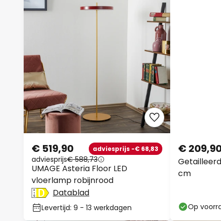
€ 519,90
€ 209,9
adviesprijs -€ 68,83
adviesprijs
€ 588,73
Getailleerd
UMAGE Asteria Floor LED
cm
vloerlamp robijnrood
Datablad
Op voorr
Levertijd: 9 - 13 werkdagen