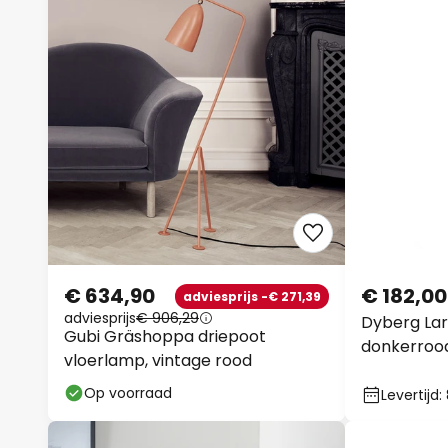
€ 634,90
€ 182,00
adviesprijs -€ 271,39
adviesprijs
€ 906,29
Dyberg Lar
Gubi Gräshoppa driepoot
donkerrood
vloerlamp, vintage rood
Op voorraad
Levertijd