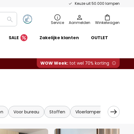
Keuze uit 50.000 lampen
Zoeken
Service
Aanmelden
Winkelwagen
SALE
Zakelijke klanten
OUTLET
WOW Week:
tot wel 70% korting
en
Voor bureau
Stoffen
Vloerlampen met leeslamp