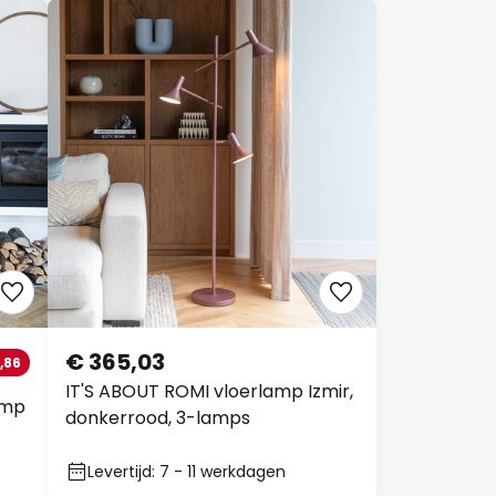
€ 365,03
,86
IT'S ABOUT ROMI vloerlamp Izmir,
amp
donkerrood, 3-lamps
Levertijd: 7 - 11 werkdagen