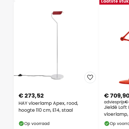
Laatste stuk
€ 273,52
€ 709,9
adviesprijs
€
HAY vloerlamp Apex, rood,
Jieldé Lof
hoogte 110 cm, E14, staal
vloerlamp,
Op voorraad
Op voorr