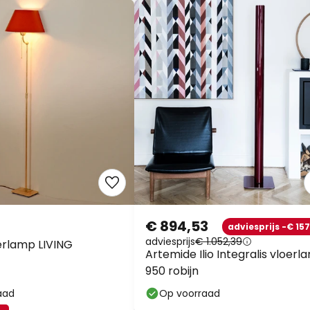
€ 894,53
adviesprijs -€ 157
adviesprijs
€ 1.052,39
erlamp LIVING
Artemide Ilio Integralis vloerl
950 robijn
aad
Op voorraad