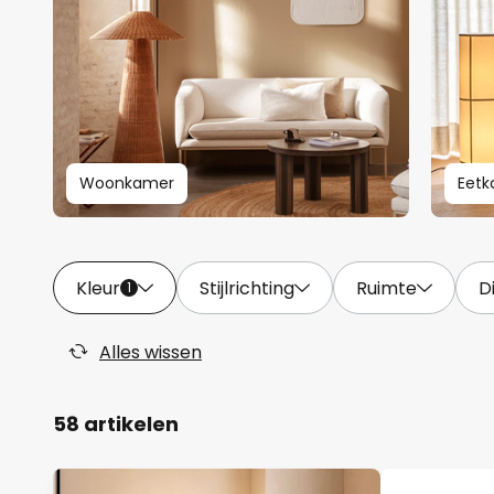
Woonkamer
Eet
Kleur
Stijlrichting
Ruimte
D
1
Alles wissen
58 artikelen