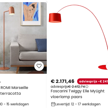
4
€ 2.171,46
adviesprijs -€ 241
adviesprijs
€ 2.412,74
 ROMI Marseille
Foscarini Twiggy Elle MyLight
 terracotta
vloerlamp paars
 10 - 15 werkdagen
Levertijd: 12 - 17 werkdagen