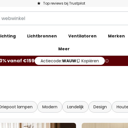
Top reviews bij Trustpilot
ichting
Lichtbronnen
Ventilatoren
Merken
Meer
13% vanaf €159
Actiecode:
WAUW
Kopiëren
Driepoot lampen
Modern
Landelijk
Design
Hout