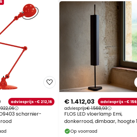
s
0
€ 1.412,03
adviesprijs -€ 212,16
adviesprijs -€ 156
 922,06
adviesprijs
€ 1.568,93
t D9403 scharnier-
FLOS LED vloerlamp Emi,
 rood
donkerrood, dimbaar, hoogte 
cm
aad
Op voorraad