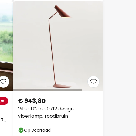
€ 943,80
,90
Vibia I.Cono 0712 design
vloerlamp, roodbruin
170
Op voorraad