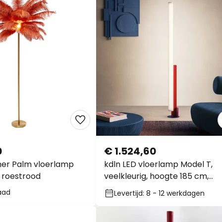
0
€ 1.524,60
her Palm vloerlamp
kdln LED vloerlamp Model T,
 roestrood
veelkleurig, hoogte 185 cm,
dimmer
aad
Levertijd: 8 - 12 werkdagen