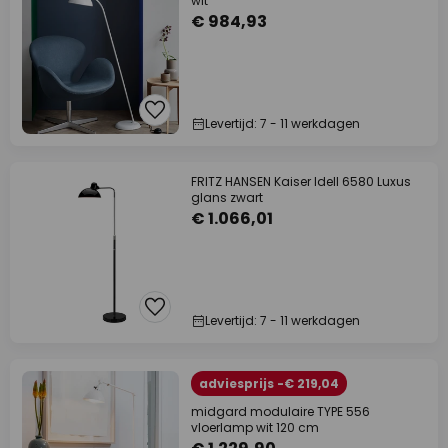
wit
€ 984,93
Levertijd: 7 - 11 werkdagen
FRITZ HANSEN Kaiser Idell 6580 Luxus
glans zwart
€ 1.066,01
Levertijd: 7 - 11 werkdagen
adviesprijs -€ 219,04
midgard modulaire TYPE 556
vloerlamp wit 120 cm