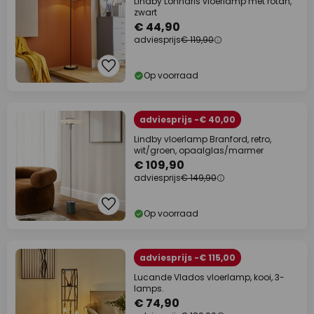
Lindby Lonnaris vloerlamp met rotan,
zwart
€ 44,90
adviesprijs
€ 119,90
Op voorraad
adviesprijs -€ 40,00
Lindby vloerlamp Branford, retro,
wit/groen, opaalglas/marmer
€ 109,90
adviesprijs
€ 149,90
Op voorraad
adviesprijs -€ 115,00
Lucande Vlados vloerlamp, kooi, 3-
lamps.
€ 74,90