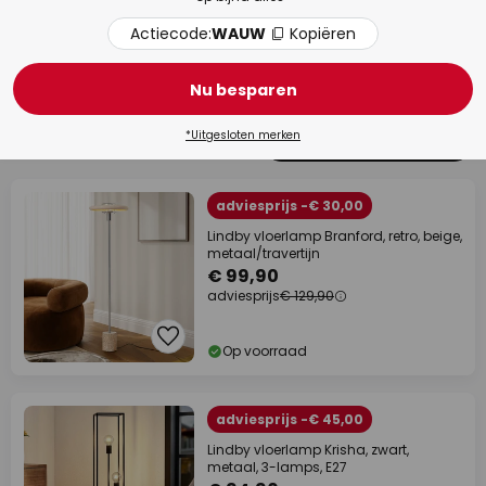
Actiecode:
WAUW
Kopiëren
Woonkamer
Eet
Nu besparen
*Uitgesloten merken
43 artikelen
Filter
1
adviesprijs -€ 30,00
Lindby vloerlamp Branford, retro, beige,
metaal/travertijn
€ 99,90
adviesprijs
€ 129,90
Op voorraad
adviesprijs -€ 45,00
Lindby vloerlamp Krisha, zwart,
metaal, 3-lamps, E27