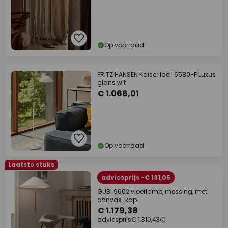
Op voorraad
FRITZ HANSEN Kaiser Idell 6580-F Luxus
glans wit
€ 1.066,01
Op voorraad
Laatste stuks
adviesprijs -€ 131,05
GUBI 9602 vloerlamp, messing, met
canvas-kap
€ 1.179,38
adviesprijs
€ 1.310,43