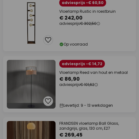
adviesprijs -€ 60,50
Vloerlamp Rustic in roestbruin
€ 242,00
adviesprijs
€ 302,50
Op voorraad
adviesprijs -€ 14,72
Vloerlamp Reed van hout en metaal
€ 86,90
adviesprijs
€ 101,62
Levertijd: 9 - 13 werkdagen
FRANDSEN vloerlamp Ball Glass,
zandgrijs, glas, 130 cm, E27
€ 269,45