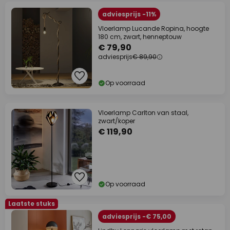
adviesprijs -11%
Vloerlamp Lucande Ropina, hoogte
180 cm, zwart, henneptouw
€ 79,90
adviesprijs
€ 89,90
Op voorraad
Vloerlamp Carlton van staal,
zwart/koper
€ 119,90
Op voorraad
Laatste stuks
adviesprijs -€ 75,00