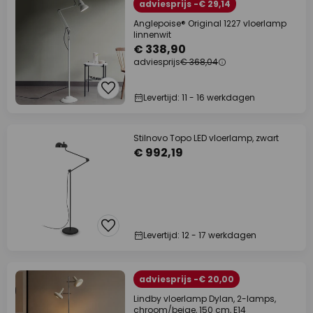
adviesprijs -€ 29,14
Anglepoise® Original 1227 vloerlamp
linnenwit
€ 338,90
adviesprijs
€ 368,04
Levertijd: 11 - 16 werkdagen
Stilnovo Topo LED vloerlamp, zwart
€ 992,19
Levertijd: 12 - 17 werkdagen
adviesprijs -€ 20,00
Lindby vloerlamp Dylan, 2-lamps,
chroom/beige, 150 cm, E14