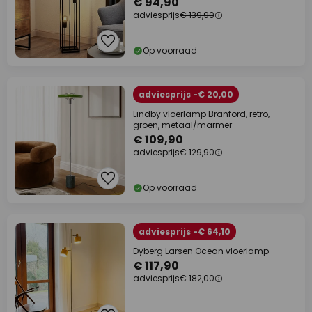
€ 94,90
adviesprijs
€ 139,90
Op voorraad
adviesprijs -€ 20,00
Lindby vloerlamp Branford, retro,
groen, metaal/marmer
€ 109,90
adviesprijs
€ 129,90
Op voorraad
adviesprijs -€ 64,10
Dyberg Larsen Ocean vloerlamp
€ 117,90
adviesprijs
€ 182,00