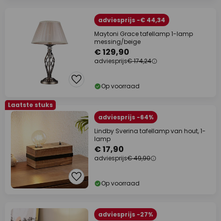
adviesprijs -€ 44,34
Maytoni Grace tafellamp 1-lamp
messing/beige
€ 129,90
adviesprijs
€ 174,24
Op voorraad
Laatste stuks
adviesprijs -64%
Lindby Sverina tafellamp van hout, 1-
lamp
€ 17,90
adviesprijs
€ 49,90
Op voorraad
adviesprijs -27%