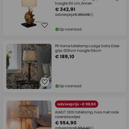
hoogte 60 cm, linnen
€ 342,91
adviesprijs
€ 360,96
Op voorraad
PR Home tafellamp Lodge Sofia Elder
grijs Ø25cm hoogte 59cm
€ 188,10
Op voorraad
adviesprijs -€ 99,50
ALMUT 2610 tafellamp, hooi met rode
rozenblaadjes
€ 554,90
adviesprijs
€ 654,40