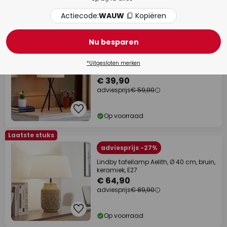
Actiecode:
WAUW
Kopiëren
Op voorraad
Nu besparen
adviesprijs -33%
Lindby tafellamp Soula, Ø 26 cm,
*Uitgesloten merken
beige, kunststof, E27
€ 39,90
adviesprijs
€ 59,90
Op voorraad
Laatste stuks
adviesprijs -27%
Lindby tafellamp Aelith, Ø 40 cm, bruin,
keramiek, E27
€ 64,90
adviesprijs
€ 89,90
Op voorraad