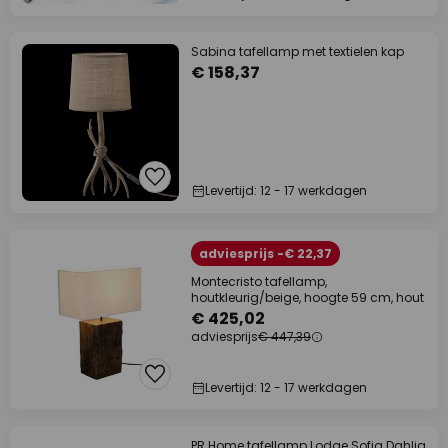
Sabina tafellamp met textielen kap
€ 158,37
Levertijd: 12 - 17 werkdagen
adviesprijs -€ 22,37
Montecristo tafellamp,
houtkleurig/beige, hoogte 59 cm, hout
€ 425,02
adviesprijs
€ 447,39
Levertijd: 12 - 17 werkdagen
PR Home tafellamp Lodge Sofia Dahlia