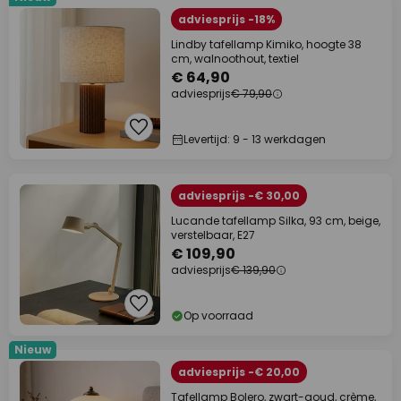
adviesprijs -18%
Lindby tafellamp Kimiko, hoogte 38
cm, walnoothout, textiel
€ 64,90
adviesprijs
€ 79,90
Levertijd: 9 - 13 werkdagen
adviesprijs -€ 30,00
Lucande tafellamp Silka, 93 cm, beige,
verstelbaar, E27
€ 109,90
adviesprijs
€ 139,90
Op voorraad
Nieuw
adviesprijs -€ 20,00
Tafellamp Bolero, zwart-goud, crème,