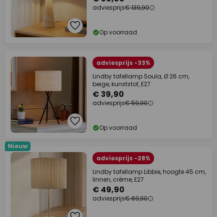
adviesprijs
€ 139,90
Op voorraad
adviesprijs -33%
Lindby tafellamp Soula, Ø 26 cm,
beige, kunststof, E27
€ 39,90
adviesprijs
€ 59,90
Op voorraad
Nieuw
adviesprijs -28%
Lindby tafellamp Libbie, hoogte 45 cm,
linnen, crème, E27
€ 49,90
adviesprijs
€ 69,90