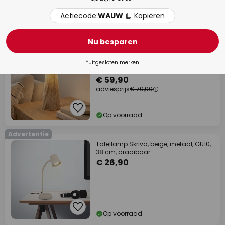
Actiecode:
WAUW
Kopiëren
Op voorraad
Nieuw
Nu besparen
adviesprijs -25%
Lindby tafellamp Anuva, hoogte 42
*Uitgesloten merken
cm, papier, beige, E27
€ 59,90
adviesprijs
€ 79,90
Op voorraad
Advertentie
Tafellamp Skriva, beige, metaal, GU10,
38 cm, draaibaar
€ 26,90
Op voorraad