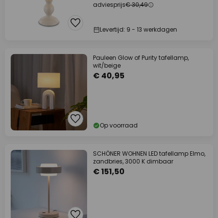
adviesprijs
€ 30,49
Levertijd: 9 - 13 werkdagen
Pauleen Glow of Purity tafellamp,
wit/beige
€ 40,95
Op voorraad
SCHÖNER WOHNEN LED tafellamp Elmo,
zandbries, 3000 K dimbaar
€ 151,50