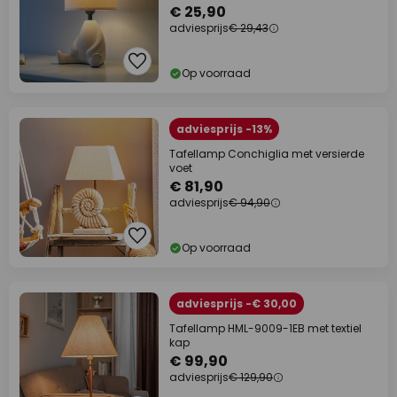
€ 25,90
adviesprijs
€ 29,43
Op voorraad
adviesprijs -13%
Tafellamp Conchiglia met versierde
voet
€ 81,90
adviesprijs
€ 94,90
Op voorraad
adviesprijs -€ 30,00
Tafellamp HML-9009-1EB met textiel
kap
€ 99,90
adviesprijs
€ 129,90