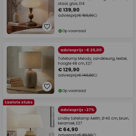
staal, glas, E14
€ 139,90
adviesprijs
€ 159,90
Op voorraad
adviesprijs -€ 20,00
Tafellamp Melody, zandkleurig, textiel,
hoogte 48 cm, E27
€ 129,90
adviesprijs
€ 149,90
Op voorraad
Laatste stuks
adviesprijs -27%
Lindby tafellamp Aelith, Ø 40 cm, bruin,
keramiek, E27
€ 64,90
adviesprijs
€ 89,90