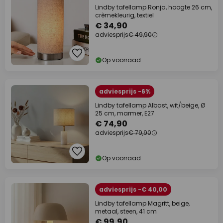
Lindby tafellamp Ronja, hoogte 26 cm,
crèmekleurig, textiel
€ 34,90
adviesprijs
€ 49,90
Op voorraad
adviesprijs -6%
Lindby tafellamp Albast, wit/beige, Ø
25 cm, marmer, E27
€ 74,90
adviesprijs
€ 79,90
Op voorraad
adviesprijs -€ 40,00
Lindby tafellamp Magritt, beige,
metaal, steen, 41 cm
€ 99,90