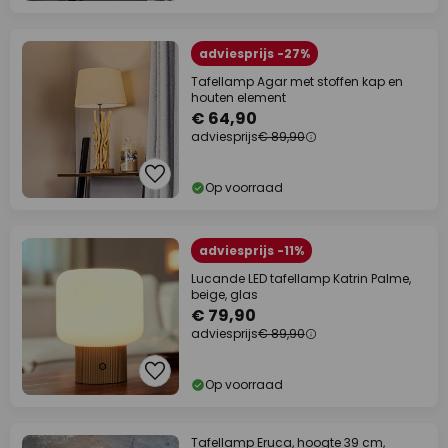
adviesprijs -27%
Tafellamp Agar met stoffen kap en
houten element
€ 64,90
adviesprijs
€ 89,90
Op voorraad
adviesprijs -11%
Lucande LED tafellamp Katrin Palme,
beige, glas
€ 79,90
adviesprijs
€ 89,90
Op voorraad
Tafellamp Eruca, hoogte 39 cm,