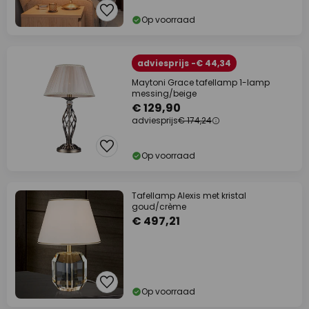
Op voorraad
adviesprijs -€ 44,34
Maytoni Grace tafellamp 1-lamp
messing/beige
€ 129,90
adviesprijs
€ 174,24
Op voorraad
Tafellamp Alexis met kristal
goud/crème
€ 497,21
Op voorraad