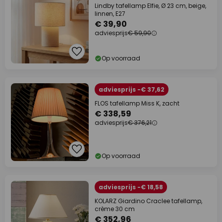
Lindby tafellamp Elfie, Ø 23 cm, beige,
linnen, E27
€ 39,90
adviesprijs
€ 59,90
Op voorraad
adviesprijs -€ 37,62
FLOS tafellamp Miss K, zacht
€ 338,59
adviesprijs
€ 376,21
Op voorraad
adviesprijs -€ 18,58
KOLARZ Giardino Craclee tafellamp,
crème 30 cm
€ 352,96