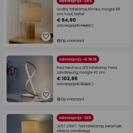
adviesprijs -26%
Lindby tafellamp Kimiko, hoogte 38
cm, hout, textiel
€ 54,90
adviesprijs
€ 74,90
Op voorraad
adviesprijs -€ 18,15
Paul Neuhaus LED tafellamp Twist,
zandkleurig, hoogte 42 cm
€ 102,85
adviesprijs
€ 121,00
Op voorraad
adviesprijs -12%
JUST LIGHT. Ted tafellamp, keramiek,
zittend, zandbeige