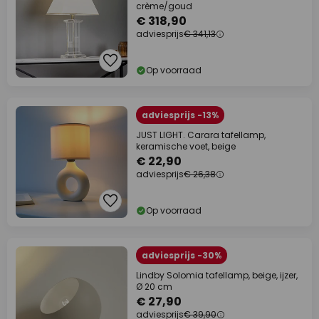
crème/goud
€ 318,90
adviesprijs
€ 341,13
Op voorraad
adviesprijs -13%
JUST LIGHT. Carara tafellamp,
keramische voet, beige
€ 22,90
adviesprijs
€ 26,38
Op voorraad
adviesprijs -30%
Lindby Solomia tafellamp, beige, ijzer,
Ø 20 cm
€ 27,90
adviesprijs
€ 39,90