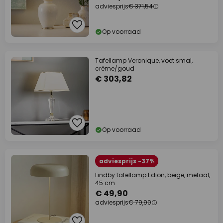
adviesprijs
€ 371,54
Op voorraad
Tafellamp Veronique, voet smal,
crème/goud
€ 303,82
Op voorraad
adviesprijs -37%
Lindby tafellamp Edion, beige, metaal,
45 cm
€ 49,90
adviesprijs
€ 79,90