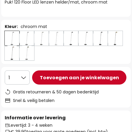
van
Puk! 120 Floor LED lenzen helder/mat, chroom mat
de
afbeeldingen-
gallerij
Kleur:
chroom mat
Toevoegen aan je winkelwagen
1
Gratis retourneren & 50 dagen bedenktijd
Snel & veilig betalen
Informatie over levering
Levertijd: 3 - 4 weken
€ 39,90
toeslag voor grote goederen (incl. btw)