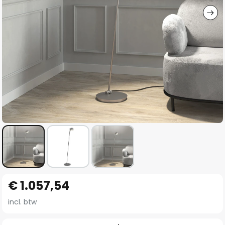
Ga
€ 1.057,54
naar
het
incl. btw
begin