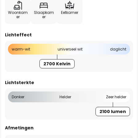
Woonkam
Slaapkam
Eetkamer
er
er
Lichteffect
warm-wit
universeel wit
daglicht
2700 Kelvin
Lichtsterkte
Donker
Helder
Zeer helder
2100 lumen
Afmetingen