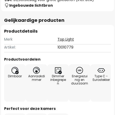
Ingebouwde lichtbron
Gelijkaardige producten
Productdetails
Merk
Top Light
Artikel:
10010779
Productvoordelen
Dimbaar
Aanraakdi
Dimmer
Energiezui
Type C -
mmer
inbegrepe
nig en
Eurostekker
n
duurzaam
Perfect voor deze kamers