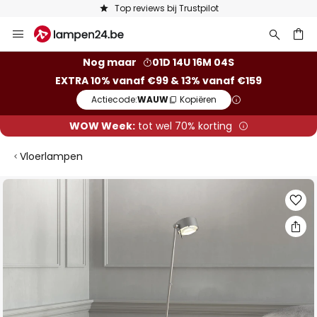
pilot
Keuze uit 50.000 lampen
Ga
naar
de
ken
Nog maar
01D 14U 16M 03S
inhoud
EXTRA 10% vanaf €99 & 13% vanaf €159
Actiecode:
WAUW
Kopiëren
WOW Week:
tot wel 70% korting
Vloerlampen
Ga
naar
het
einde
van
de
afbeeldingen-
gallerij