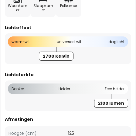
Woonkam
Slaapkam
Eetkamer
er
er
Lichteffect
warm-wit
universeel wit
daglicht
2700 Kelvin
Lichtsterkte
Donker
Helder
Zeer helder
2100 lumen
Afmetingen
Hoogte (cm):
125