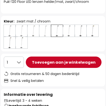
van
Puk! 120 Floor LED lenzen helder/mat, zwart/chroom
de
afbeeldingen-
gallerij
Kleur:
zwart mat / chroom
Toevoegen aan je winkelwagen
1
Gratis retourneren & 50 dagen bedenktijd
Snel & veilig betalen
Informatie over levering
Levertijd: 3 - 4 weken
Ingebouwde lichtbron