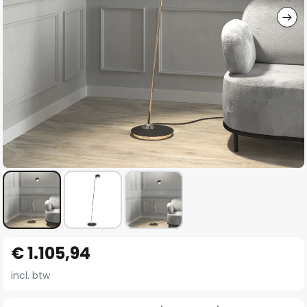
Ga
€ 1.105,94
naar
het
incl. btw
begin