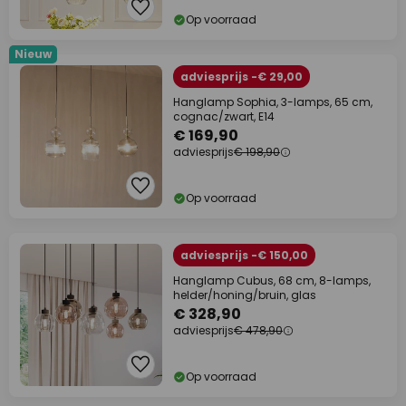
Op voorraad
Nieuw
adviesprijs -€ 29,00
Hanglamp Sophia, 3-lamps, 65 cm,
cognac/zwart, E14
€ 169,90
adviesprijs
€ 198,90
Op voorraad
adviesprijs -€ 150,00
Hanglamp Cubus, 68 cm, 8-lamps,
helder/honing/bruin, glas
€ 328,90
adviesprijs
€ 478,90
Op voorraad