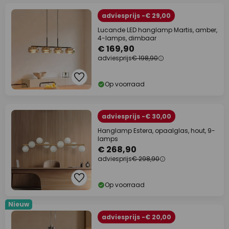
adviesprijs -€ 29,00
Lucande LED hanglamp Martis, amber,
4-lamps, dimbaar
€ 169,90
adviesprijs
€ 198,90
Op voorraad
adviesprijs -€ 30,00
Hanglamp Estera, opaalglas, hout, 9-
lamps
€ 268,90
adviesprijs
€ 298,90
Op voorraad
Nieuw
adviesprijs -€ 20,00