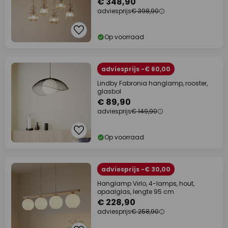
€ 348,90
adviesprijs
€ 398,90
Op voorraad
adviesprijs -€ 60,00
Lindby Fabronia hanglamp, rooster,
glasbol
€ 89,90
adviesprijs
€ 149,90
Op voorraad
adviesprijs -€ 30,00
Hanglamp Virlo, 4-lamps, hout,
opaalglas, lengte 95 cm
€ 228,90
adviesprijs
€ 258,90