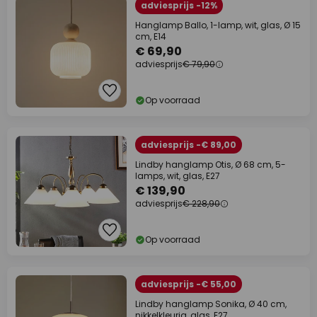
adviesprijs -12%
Hanglamp Ballo, 1-lamp, wit, glas, Ø 15
cm, E14
€ 69,90
adviesprijs
€ 79,90
Op voorraad
adviesprijs -€ 89,00
Lindby hanglamp Otis, Ø 68 cm, 5-
lamps, wit, glas, E27
€ 139,90
adviesprijs
€ 228,90
Op voorraad
adviesprijs -€ 55,00
Lindby hanglamp Sonika, Ø 40 cm,
nikkelkleurig, glas, E27