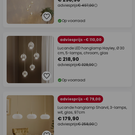
adviesprijs
€ 497,90
Op voorraad
adviesprijs -€ 110,00
Lucande LED hanglamp Hayley, Ø 30
cm, 5-lamps, chroom, glas
€ 218,90
adviesprijs
€ 328,90
Op voorraad
adviesprijs -€ 79,00
Lucande hanglamp Sharvil, 3-lamps,
wit, glas, 97cm
€ 179,90
adviesprijs
€ 258,90