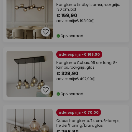
Hanglamp Lindby Isamer, rookgrijs,
130 cm, bol
€ 159,90
adviesprijs
€ 198,90
Op voorraad
adviesprijs -€ 169,00
Hanglamp Cubus, 95 cm lang, 8-
lamps, rookgrijs, glas
€ 328,90
adviesprijs
€ 497,90
Op voorraad
adviesprijs -€ 70,00
Cubus hanglamp, 74 cm, 6-lamps,
helder/honing/bruin, glas
€ 268,90