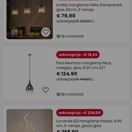
Lindby hanglamp Vella, transparant,
glas, 83cm, 3-lamps.
€ 79,90
adviesprijs
€ 129,90
Op voorraad
adviesprijs -€ 19,43
Paul Neuhaus hanglamp Pilua,
rookgrijs, glas, Ø 20 cm, E27
€ 124,90
adviesprijs
€ 144,33
Op voorraad
adviesprijs -€ 239,00
Lucande LED hanglamp Hayley, Ø 40
cm, 9-lamps, goud, glas
€ 258,90