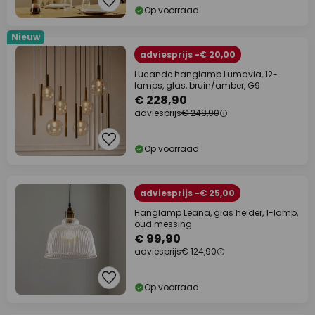
Op voorraad
Nieuw
adviesprijs -€ 20,00
Lucande hanglamp Lumavia, 12-
lamps, glas, bruin/amber, G9
€ 228,90
adviesprijs
€ 248,90
Op voorraad
adviesprijs -€ 25,00
Hanglamp Leana, glas helder, 1-lamp,
oud messing
€ 99,90
adviesprijs
€ 124,90
Op voorraad