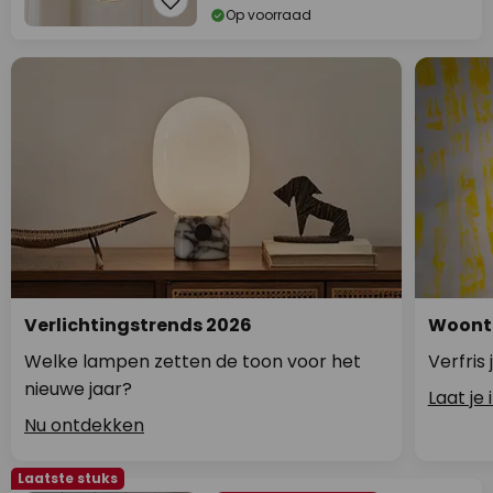
Op voorraad
Verlichtingstrends 2026
Woontr
Welke lampen zetten de toon voor het
Verfris
nieuwe jaar?
Laat je
Nu ontdekken
Laatste stuks