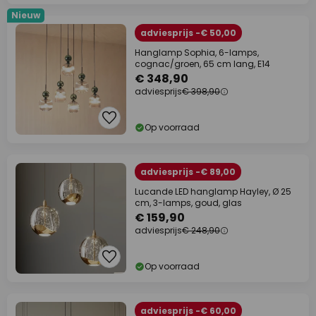
Nieuw
adviesprijs -€ 50,00
Hanglamp Sophia, 6-lamps,
cognac/groen, 65 cm lang, E14
€ 348,90
adviesprijs
€ 398,90
Op voorraad
adviesprijs -€ 89,00
Lucande LED hanglamp Hayley, Ø 25
cm, 3-lamps, goud, glas
€ 159,90
adviesprijs
€ 248,90
Op voorraad
adviesprijs -€ 60,00