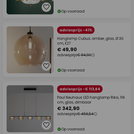
Op voorraad
adviesprijs -41%
Hanglamp Cubus, amber, glas, Ø 30
cm, E27
€ 49,90
adviesprijs
€ 84,90
Op voorraad
adviesprijs -€ 113,64
Paul Neuhaus LED hanglamp Rika, 119
cm, glas, dimbaar
€ 342,90
adviesprijs
€ 456,54
Op voorraad