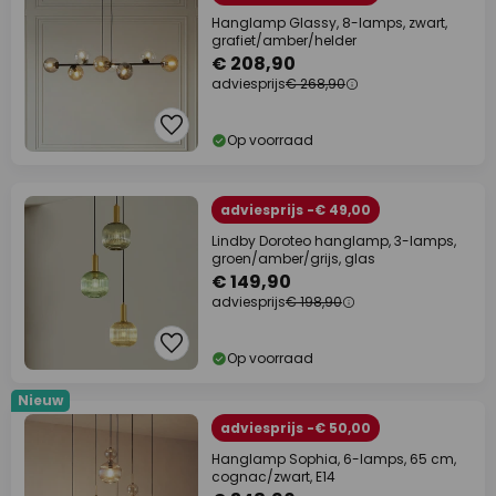
Hanglamp Glassy, 8-lamps, zwart,
grafiet/amber/helder
€ 208,90
adviesprijs
€ 268,90
Op voorraad
adviesprijs -€ 49,00
Lindby Doroteo hanglamp, 3-lamps,
groen/amber/grijs, glas
€ 149,90
adviesprijs
€ 198,90
Op voorraad
Nieuw
adviesprijs -€ 50,00
Hanglamp Sophia, 6-lamps, 65 cm,
cognac/zwart, E14