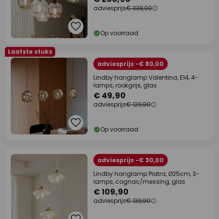
adviesprijs
€ 338,90
Op voorraad
Laatste stuks
adviesprijs -€ 80,00
Lindby hanglamp Valentina, E14, 4-
lamps, rookgrijs, glas
€ 49,90
adviesprijs
€ 129,90
Op voorraad
adviesprijs -€ 30,00
Lindby hanglamp Piatra, Ø25cm, 3-
lamps, cognac/messing, glas
€ 109,90
adviesprijs
€ 139,90