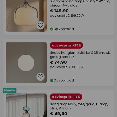
Lucande hanglamp Christo, Ø 42 cm,
chroom/wit, glas
€ 149,90
adviesprijs
€ 169,90
Op voorraad
adviesprijs -25%
Lindby hanglamp Marike, Ø 35 cm, wit,
glas, globe, E27
€ 74,90
adviesprijs
€ 99,90
Op voorraad
Nieuw
adviesprijs -16%
Hanglamp Molly, roze/goud, 1-lamp,
glas, Ø 12 cm
€ 49,90