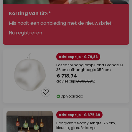
Korting van 13%*
Mis nooit een aanbieding met de nieuwsbrief.
Nu registreren
adviesprijs -€ 79,86
Foscarini hanglamp Hoba Grande, Ø
36 cm, afhanghoogte 350 cm
€ 718,74
adviesprijs
€ 798,60
Op voorraad
adviesprijs -€ 375,69
Hanglamp Normy, lengte 125 cm,
kleurrijk, glas, 8-lamps.