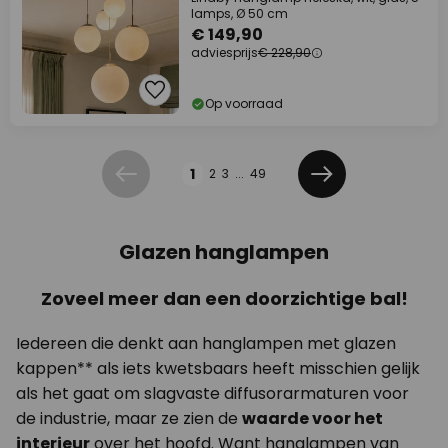
lamps, Ø 50 cm
€ 149,90
adviesprijs
€ 228,90
Op voorraad
Pagina
1
2
3
...
49
Vorige
Volgende
Glazen hanglampen
Zoveel meer dan een doorzichtige bal!
Iedereen die denkt aan hanglampen met glazen
kappen** als iets kwetsbaars heeft misschien gelijk
als het gaat om slagvaste diffusorarmaturen voor
de industrie, maar ze zien de
waarde voor het
interieur
over het hoofd. Want hanglampen van