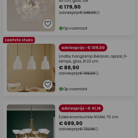
43 cm, glas, G9
€ 179,90
adviesprijs
€ 248,90
Op voorraad
Laatste stuks
adviesprijs -€ 109,00
Lindby hanglamp Belarion, opaal, 3-
lamps, glas, Ø 23 cm
€ 89,90
adviesprijs
€ 198,90
Op voorraad
adviesprijs -€ 41,18
Edele kroonluchter NOAM, 75 cm
€ 689,90
adviesprijs
€ 731,08