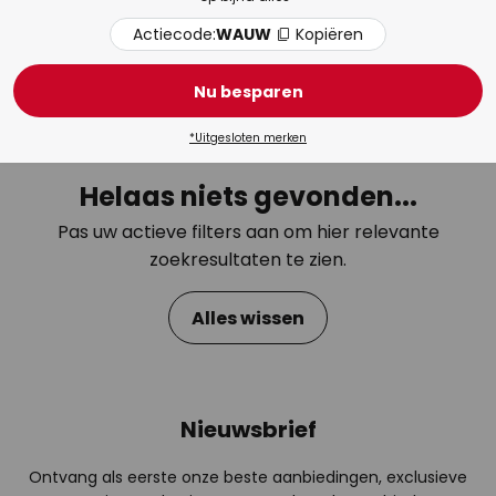
Actiecode:
WAUW
Kopiëren
Eetkamer
Woo
Nu besparen
*Uitgesloten merken
Helaas niets gevonden...
Pas uw actieve filters aan om hier relevante
zoekresultaten te zien.
Alles wissen
Nieuwsbrief
Ontvang als eerste onze beste aanbiedingen, exclusieve