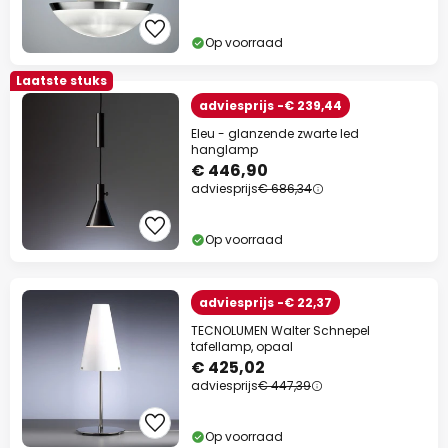
Op voorraad
Laatste stuks
adviesprijs -€ 239,44
Eleu - glanzende zwarte led
hanglamp
€ 446,90
adviesprijs
€ 686,34
Op voorraad
adviesprijs -€ 22,37
TECNOLUMEN Walter Schnepel
tafellamp, opaal
€ 425,02
adviesprijs
€ 447,39
Op voorraad