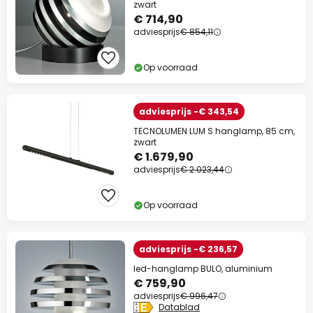
zwart
€ 714,90
Actiecode:
WAUW
Kopiëren
adviesprijs
€ 854,11
Nu besparen
Op voorraad
*Uitgesloten merken
adviesprijs -€ 343,54
TECNOLUMEN LUM S hanglamp, 85 cm,
zwart
€ 1.679,90
adviesprijs
€ 2.023,44
Op voorraad
adviesprijs -€ 236,57
led-hanglamp BULO, aluminium
€ 759,90
adviesprijs
€ 996,47
Datablad