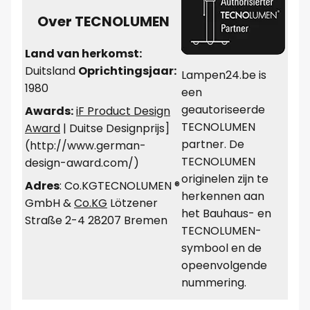
Over TECNOLUMEN
Land van herkomst:
Duitsland
Oprichtingsjaar:
Lampen24.be is
1980
een
geautoriseerde
Awards:
iF Product Design
TECNOLUMEN
Award
| Duitse Designprijs]
partner. De
(http://www.german-
TECNOLUMEN
design-award.com/)
originelen zijn te
Adres
: Co.KGTECNOLUMEN ®
herkennen aan
GmbH &
Co.KG
Lötzener
het Bauhaus- en
Straße 2-4 28207 Bremen
TECNOLUMEN-
symbool en de
opeenvolgende
nummering.