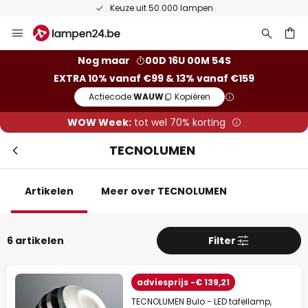
Keuze uit 50.000 lampen
Ga
Slui
naar
de
ken
Nog maar
00D 16U 00M 52S
inhoud
EXTRA 10% vanaf €99 & 13% vanaf €159
Actiecode:
WAUW
Kopiëren
WOW Week:
tot wel 70% korting
TECNOLUMEN
Artikelen
Meer over TECNOLUMEN
Extra korting
6 artikelen
Filter
10% korting
vanaf €99
13% korting
vanaf €159
adviesprijs -€ 139,21
TECNOLUMEN Bulo - LED tafellamp,
op bijna alles*